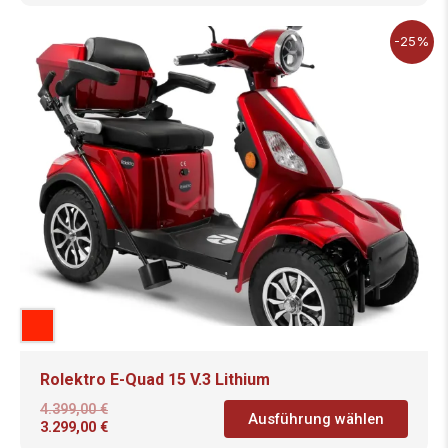
-25%
Rolektro E-Quad 15 V.3 Lithium
4.399,00
€
Ausführung wählen
3.299,00
€