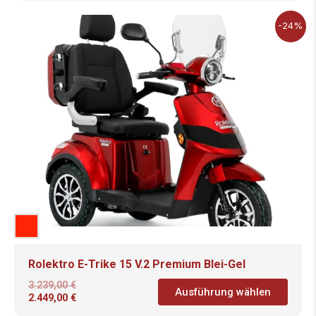
-24%
Rolektro E-Trike 15 V.2 Premium Blei-Gel
3.239,00
€
Ausführung wählen
2.449,00
€