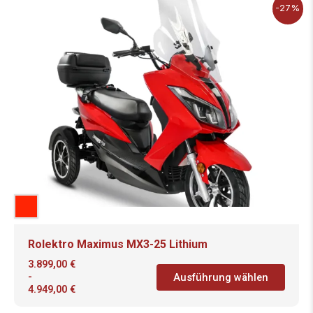
-27%
Rolektro Maximus MX3-25 Lithium
3.899,00
€
-
Ausführung wählen
4.949,00
€