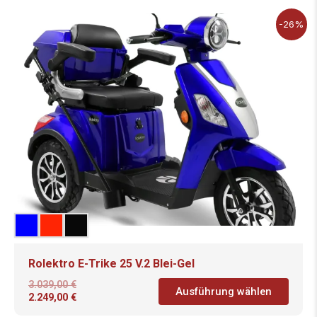
-26%
Rolektro E-Trike 25 V.2 Blei-Gel
3.039,00
€
Ausführung wählen
2.249,00
€