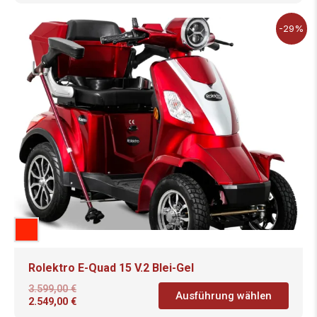
-29%
Rolektro E-Quad 15 V.2 Blei-Gel
3.599,00
€
Ausführung wählen
2.549,00
€