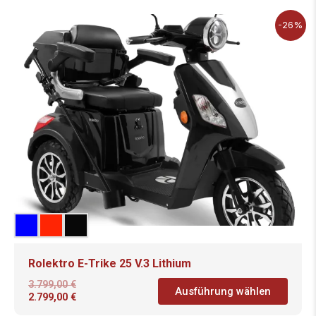
-26%
Rolektro E-Trike 25 V.3 Lithium
3.799,00
€
Ausführung wählen
2.799,00
€