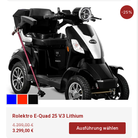
-25%
Rolektro E-Quad 25 V.3 Lithium
4.399,00
€
Ausführung wählen
3.299,00
€