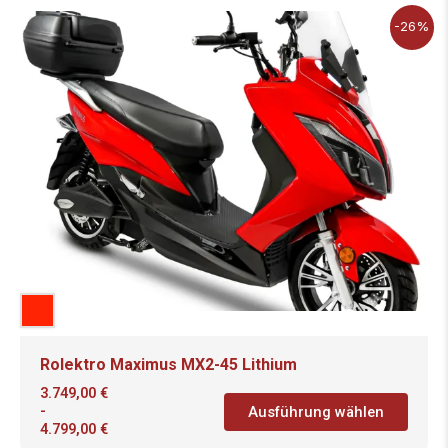
-26%
Rolektro Maximus MX2-45 Lithium
3.749,00
€
-
Ausführung wählen
4.799,00
€