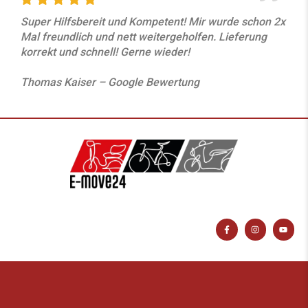
Super Hilfsbereit und Kompetent! Mir wurde schon 2x
Mal freundlich und nett weitergeholfen. Lieferung
korrekt und schnell! Gerne wieder!
Thomas Kaiser – Google Bewertung
F
I
Y
a
n
o
c
s
u
e
t
t
b
a
u
o
g
b
o
r
e
k
a
-
m
f