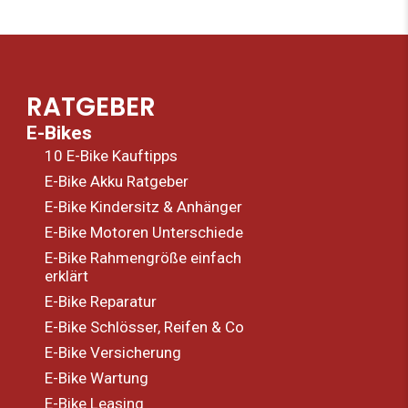
e
t
t
b
a
u
o
g
b
o
r
e
k
a
-
m
f
RATGEBER
E-Bikes
10 E-Bike Kauftipps
E-Bike Akku Ratgeber
E-Bike Kindersitz & Anhänger
E-Bike Motoren Unterschiede
E-Bike Rahmengröße einfach
erklärt
E-Bike Reparatur
E-Bike Schlösser, Reifen & Co
E-Bike Versicherung
E-Bike Wartung
E-Bike Leasing