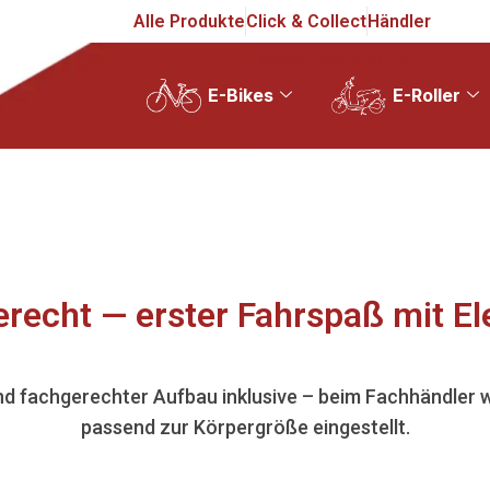
Alle Produkte
Click & Collect
Händler
Header background
E-Bikes
E-Roller
erecht — erster Fahrspaß mit E
d fachgerechter Aufbau inklusive – beim Fachhändler 
passend zur Körpergröße eingestellt.