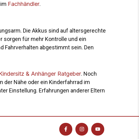
eim
Fachhändler
.
tungsarm. Die Akkus sind auf altersgerechte
 sorgen für mehr Kontrolle und ein
und Fahrverhalten abgestimmt sein. Den
Kindersitz & Anhänger Ratgeber
. Noch
in der Nähe oder ein Kinderfahrrad im
er Einstellung. Erfahrungen anderer Eltern
F
I
Y
a
n
o
c
s
u