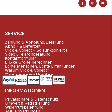
F
I
Y
a
n
o
c
s
u
e
t
t
b
a
u
o
g
b
o
r
e
k
a
-
m
f
SERVICE
Zahlung & Abholung/Lieferung
Abhol- & Lieferzeit
Click & Collect – So funktioniert’s
Video-/Telefonberatung
Kontaktformular
E-Bike Größe berechnen
Echte Menschen. Echte Erfahrungen
Warum Click & Collect?
Zahlungsmethoden
INFORMATIONEN
Privatsphäre & Datenschutz
Umwelt & Registrierung
Widerrufsbelehrung
AGB Privatkunden