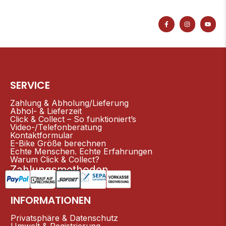
F
I
Y
a
n
o
c
s
u
e
t
t
b
a
u
o
g
b
o
r
e
k
a
-
m
f
SERVICE
Zahlung & Abholung/Lieferung
Abhol- & Lieferzeit
Click & Collect – So funktioniert’s
Video-/Telefonberatung
Kontaktformular
E-Bike Größe berechnen
Echte Menschen. Echte Erfahrungen
Warum Click & Collect?
Zahlungsmethoden
INFORMATIONEN
Privatsphäre & Datenschutz