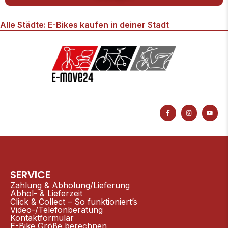
Alle Städte: E-Bikes kaufen in deiner Stadt
F
I
Y
a
n
o
c
s
u
e
t
t
b
a
u
o
g
b
o
r
e
k
a
-
m
f
SERVICE
Zahlung & Abholung/Lieferung
Abhol- & Lieferzeit
Click & Collect – So funktioniert’s
Video-/Telefonberatung
Kontaktformular
E-Bike Größe berechnen