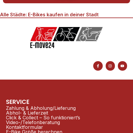
Alle Städte: E-Bikes kaufen in deiner Stadt
F
I
Y
a
n
o
c
s
u
e
t
t
b
a
u
o
g
b
o
r
e
k
a
-
m
f
SERVICE
Zahlung & Abholung/Lieferung
Abhol- & Lieferzeit
Click & Collect – So funktioniert’s
Video-/Telefonberatung
Kontaktformular
E-Bike Größe berechnen