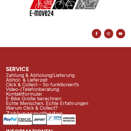
F
I
Y
a
n
o
c
s
u
e
t
t
b
a
u
o
g
b
o
r
e
k
a
-
m
f
SERVICE
Zahlung & Abholung/Lieferung
Abhol- & Lieferzeit
Click & Collect – So funktioniert’s
Video-/Telefonberatung
Kontaktformular
E-Bike Größe berechnen
Echte Menschen. Echte Erfahrungen
Warum Click & Collect?
Zahlungsmethoden