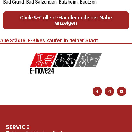
Bad Grund, Bad Salzungen, Balzheim, Bautzen
Click-&-Collect-Händler in deiner Nähe
anzeigen
Alle Städte: E-Bikes kaufen in deiner Stadt
F
I
Y
a
n
o
c
s
u
e
t
t
b
a
u
o
g
b
o
r
e
k
a
-
m
f
SERVICE