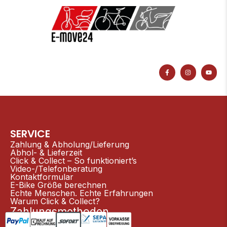
F
I
Y
a
n
o
c
s
u
e
t
t
b
a
u
o
g
b
o
r
e
k
a
-
m
f
SERVICE
Zahlung & Abholung/Lieferung
Abhol- & Lieferzeit
Click & Collect – So funktioniert’s
Video-/Telefonberatung
Kontaktformular
E-Bike Größe berechnen
Echte Menschen. Echte Erfahrungen
Warum Click & Collect?
Zahlungsmethoden