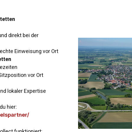
stetten
d direkt bei der
echte Einweisung vor Ort
etten
tezeiten
tzposition vor Ort
d lokaler Expertise
du hier:
elspartner/
llect funktioniert: