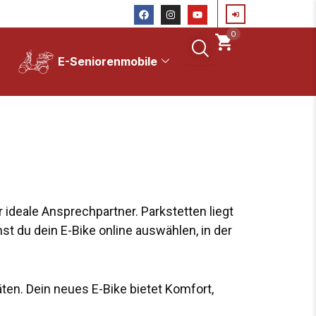
F
I
Y
a
n
o
c
s
u
0
e
t
t
b
a
u
o
g
b
E-Seniorenmobile
o
r
e
k
a
m
 ideale Ansprechpartner. Parkstetten liegt
st du dein E-Bike online auswählen, in der
äten. Dein neues E-Bike bietet Komfort,