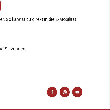
. So kannst du direkt in die E-Mobilität
Bad Salzungen
F
I
Y
a
n
o
c
s
u
e
t
t
b
a
u
o
g
b