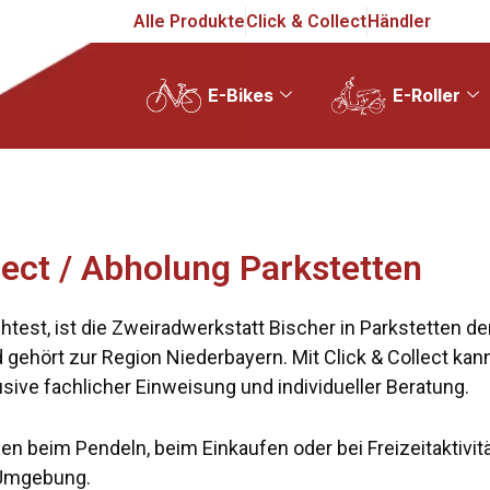
Alle Produkte
Click & Collect
Händler
Header background
E-Bikes
E-Roller
llect / Abholung Parkstetten
test, ist die Zweiradwerkstatt Bischer in Parkstetten der
gehört zur Region Niederbayern. Mit Click & Collect kann
sive fachlicher Einweisung und individueller Beratung.
tzen beim Pendeln, beim Einkaufen oder bei Freizeitaktivit
d Umgebung.