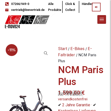
07266/949-0
Alle
Click &
Händler
vertrieb@bwvertrieb.de
Produkte
Collect
Start
E-Bikes
E-
/
/
-11%
Falträder
/ NCM Paris
Plus
NCM Paris
Plus
1.799,00
€
1.599,00
€
inkl. 19% MwSt.,
versandkostenfrei
✔
2 Jahre Garantie ·
✔
Kostenlose Lieferung