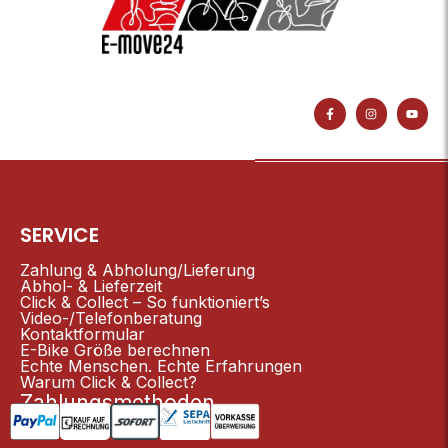
F
I
Y
a
n
o
c
s
u
e
t
t
b
a
u
o
g
b
o
r
e
k
a
-
m
f
SERVICE
Zahlung & Abholung/Lieferung
Abhol- & Lieferzeit
Click & Collect – So funktioniert’s
Video-/Telefonberatung
Kontaktformular
E-Bike Größe berechnen
Echte Menschen. Echte Erfahrungen
Warum Click & Collect?
Zahlungsmethoden