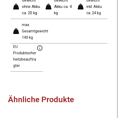
Gewicht
Gewicht
Gewicht
ohne Akku
Akku ca. 4
inkl. Akku
ca. 20 kg
kg
ca. 24 kg
max.
Gesamtgewicht
140 kg
EU
Produktsicher
heitsbeauftra
gter
Ähnliche Produkte