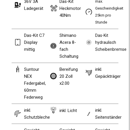
36V 3A
Das-Kit
max.
Ladegerät
Heckmotor
Geschwindigkeit
40Nm
25km pro
Stunde
Das-Kit C7
Shimano
Das-Kit
Display
Acera 8-
hydraulisch
mittig
fach
Scheibenbremse
Schaltung
Suntour
Bereifung
inkl.
NEX
20 Zoll
Gepäckträger
Federgabel,
x2.00
60mm
Federweg
inkl.
inkl.
inkl. Licht
Schutzbleche
Seitenständer